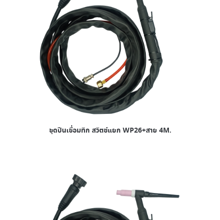
ชุดปืนเชื่อมทิก สวิตซ์แยก WP26+สาย 4M.