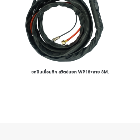
ชุดปืนเชื่อมทิก สวิตซ์แยก WP18+สาย 8M.