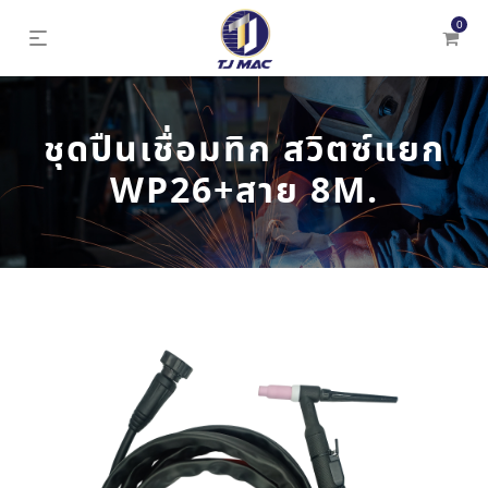
0
ชุดปืนเชื่อมทิก สวิตซ์แยก
WP26+สาย 8M.