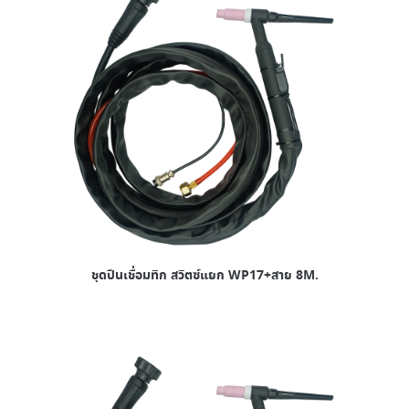
ชุดปืนเชื่อมทิก สวิตซ์แยก WP17+สาย 8M.