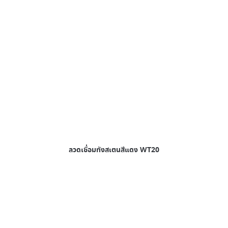
ลวดเชื่อมทังสเตนสีแดง WT20