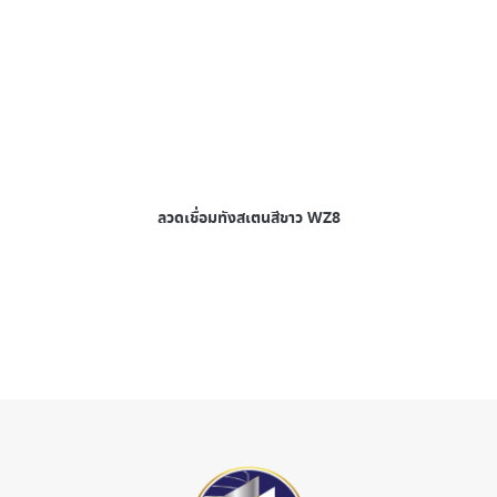
ลวดเชื่อมทังสเตนสีขาว WZ8