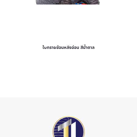
ใบทรายซ้อนหลังอ่อน สีน้ำตาล