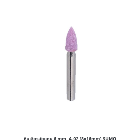
หินเจียรนัยแกน 6 mm. A-02 (8x16mm) SUMO