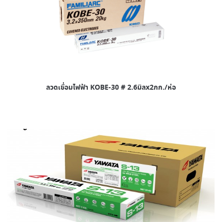
ลวดเชื่อมไฟฟ้า KOBE-30 # 2.6มิลx2กก./ห่อ