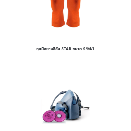
ถุงมือยางสีส้ม STAR ขนาด S/M/L