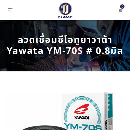
0
ลวดเชื่อมซีโอทูยาวาต้า
Yawata YM-70S # 0.8มิล