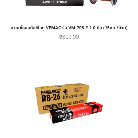
ลวดเชื่อมแก๊สซีโอทู VEMAC รุ่น VM-70S # 1.0 มิล (15กก./ม้วน)
฿
802.00