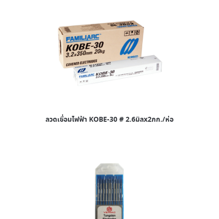
ลวดเชื่อมไฟฟ้า KOBE-30 # 2.6มิลx2กก./ห่อ