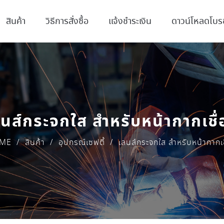
สินค้า
วิธีการสั่งซื้อ
แจ้งชำระเงิน
ดาวน์โหลดโบรช
นส์กระจกใส สำหรับหน้ากากเชื
ME
/
สินค้า
/
อุปกรณ์เซฟตี้
/
เลนส์กระจกใส สำหรับหน้ากากเช