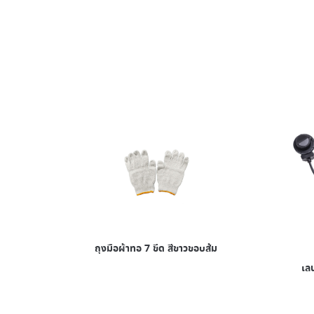
ถุงมือผ้าทอ 7 ขีด สีขาวขอบส้ม
เล