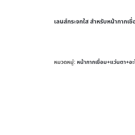
เลนส์กระจกใส สำหรับหน้ากากเชื่
หมวดหมู่:
หน้ากากเชื่อม+แว่นตา+อะ