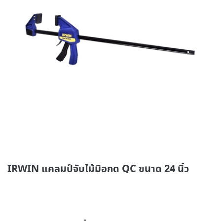
IRWIN แคลมป์จับไม้มือกด QC ขนาด 24 นิ้ว