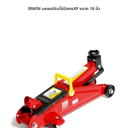
IRWIN แคลมป์จับไม้มือกดXP ขนาด 18 นิ้ว