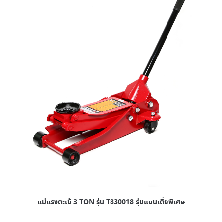
แม่แรงตะเข้ 3 TON รุ่น T830018 รุ่นแบนเตี้ยพิเศษ