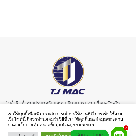
นำเข้าสินค้าจากประเทศจี
นและอเมริกาในกลุ่มงานเชื่อม-ตั
ด-ขัด
อุปกรณ์สิ้นเปลือง อาทิเช่น ลวดเชื่อม เครื่องเชื่อมมิก ทิก ไฟฟ้า
เราใช้คุกกี้เพื่อเพิ่มประสบการณ์การใช้งานที่ดี การเข้าใช้งาน
เครื่องตัดพลาสม่า เครื่องอบลวดเชื่อม อะไหล่หัวเชื่อมชนิดต่างๆ เกจ์
เว็บไซต์นี้ ถือว่าท่านยอมรับวิธีที่เราใช้คุกกี้และข้อมูลของท่าน
ตาม นโยบายคุ้มครองข้อมูลส่วนบุคคล ของเรา”
วัดแรงดัน ใบตัด ใบเจียร จานทรายซ้อน และอื่นๆ
2
Contact me