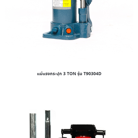
แม่แรงกระปุก 3 TON รุ่น T90304D