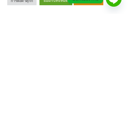
ยอมรับทั้งหมด
การตั้งค่าคุกกี้
เรียนรู้เพิ่มเติม
เมนูหลัก
หน้าแรก
เกี่ยวกับเรา
สินค้า
ดาวน์โหลดโบรชัวร์
ติดต่อเรา
นโยบายความเป็นส่วนตัว
สมาชิก
สมัครสมาชิก / เข้าสู่ระบบ
วิธีการสั่งซื้อ